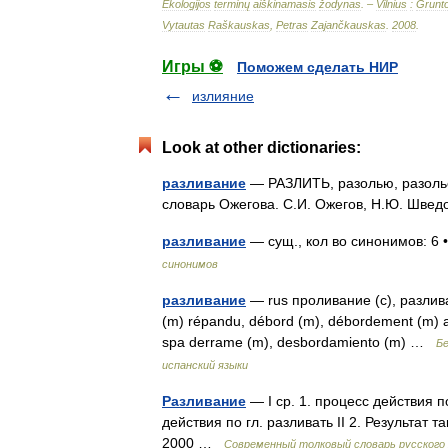
Ekologijos
terminų
aiškinamasis
žodynas
. –
Vilnius
:
Grunt
Vytautas
Raškauskas
,
Petras
Zajančkauskas
.
2008
.
Игры ⚽
Поможем сделать НИР
излияние
Look at other dictionaries:
разливание
— РАЗЛИТЬ, разолью, разольёшь
словарь Ожегова. С.И. Ожегов, Н.Ю. Шве
разливание
— сущ., кол во синонимов: 6 •
синонимов
разливание
— rus проливание (с), разливани
(m) répandu, débord (m), débordement (m) ac
spa derrame (m), desbordamiento (m) …
Бе
испанский языки
Разливание
— I ср. 1. процесс действия по 
действия по гл. разливать II 2. Результат
2000 …
Современный толковый словарь русского