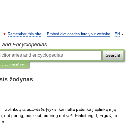
Remember this site
Embed dictionaries into your website
EN
s and Encyclopedias
Search!
Interpretations
sis žodynas
a
ir
aplinkotyra
apibrėžtis
Įvykis
,
kai
nafta
patenka
į
aplinką
ir
ją
n
;
out
poring
;
pour
out
;
pouring
out
vok
.
Einleitung
,
f
;
Erguß
,
m
,
n