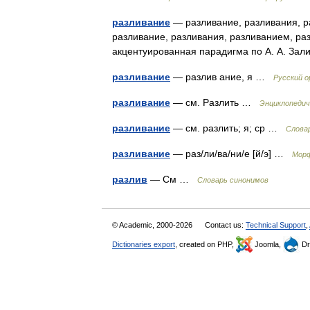
разливание
— разливание, разливания, р
разливание, разливания, разливанием, ра
акцентуированная парадигма по А. А. За
разливание
— разлив ание, я …
Русский 
разливание
— см. Разлить …
Энциклопедич
разливание
— см. разлить; я; ср …
Слова
разливание
— раз/ли/ва/ни/е [й/э] …
Морф
разлив
— См …
Словарь синонимов
© Academic, 2000-2026
Contact us:
Technical Support
,
Dictionaries export
, created on PHP,
Joomla,
Dr