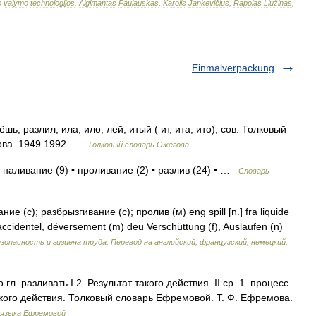
o
valymo
technologijos
.
Algimantas
Paulauskas
,
Karolis
Jankevičius
,
Rapolas
Liužinas
,
Einmalverpackung
; разлил, ила, ило; лей; итый ( ит, ита, ито); сов. Толковый
дова. 1949 1992 …
Толковый словарь Ожегова
 наливание (9) • проливание (2) • разлив (24) • …
Словарь
е (с); разбрызгивание (с); пролив (м) eng spill [n.] fra liquide
cidentel, déversement (m) deu Verschüttung (f), Auslaufen (n)
зопасность и гигиена труда. Перевод на английский, французский, немецкий,
гл. разливать I 2. Результат такого действия. II ср. 1. процесс
 такого действия. Толковый словарь Ефремовой. Т. Ф. Ефремова.
 языка Ефремовой