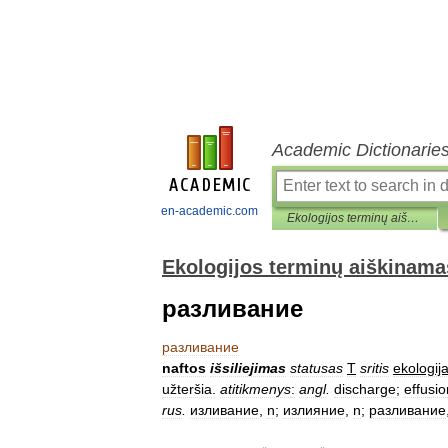
Academic Dictionarie
en-academic.com
Ekologijos terminų aiškinamasis žodynas
Ekologijos terminų aiškinama
разливание
разливание
naftos
išsiliejimas
statusas
T
sritis
ekologij
užteršia
.
atitikmenys
:
angl
.
discharge
;
effusio
rus
.
изливание
,
n
;
излияние
,
n
;
разливание