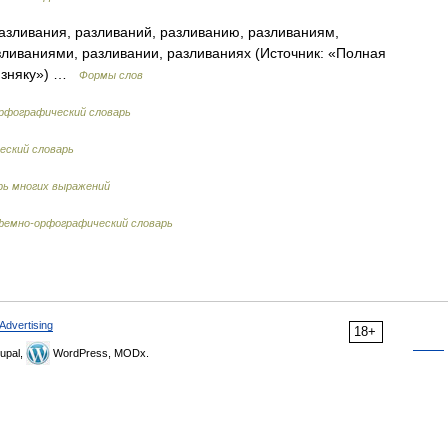
азливания, разливаний, разливанию, разливаниям,
зливаниями, разливании, разливаниях (Источник: «Полная
лизняку») …
Формы слов
орфографический словарь
еский словарь
рь многих выражений
емно-орфографический словарь
Advertising
18+
upal,
WordPress, MODx.